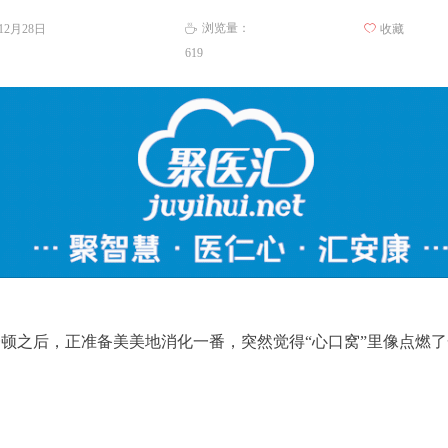
浏览量：
年12月28日
ꄀ
收藏
ꄘ
619
顿之后，正准备美美地消化一番，突然觉得“心口窝”里像点燃