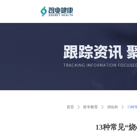
首页
ꄲ
医学教育
ꄲ
消化科
ꄲ
13
13种常见“