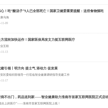
痛心！吃“酸汤子”9人已全部死亡！国家卫健委重要提醒：这些食物慎吃
健康乌海
-11-09
处方流转加快运作！国家医保局发文力挺互联网医疗
智业互联
-11-13
党建引领丨明方向 提士气 添动力 促发展
翔安区委组织部领导一行莅临智业健康调研指导党建工作
-11-17
看病不出门，药品送到家——智业健康助力淮南市首家互联网医院正式启
“指尖上的医疗”——淮南市首家互联网医院上线！