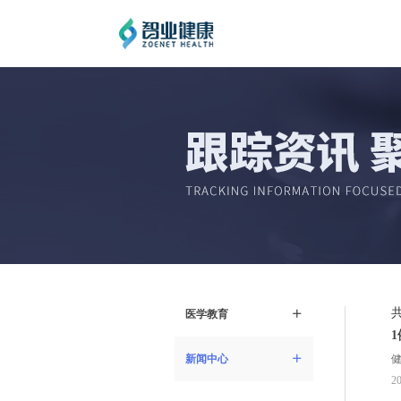
医学教育
ꄶ
新闻中心
ꄶ
20