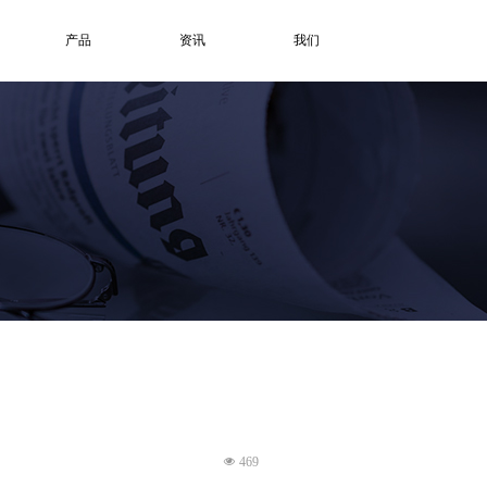
产品
资讯
我们
넶
469