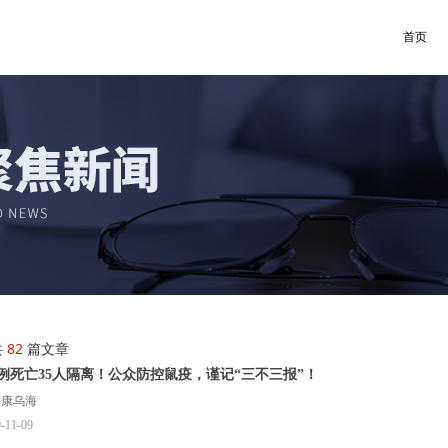
首页
共
82
篇文章
1例死亡35人隔离！公众防控鼠疫，谨记“三不三报”！
健康乌海
-11-09