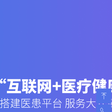
ꁸ
ꂅ
回到顶部