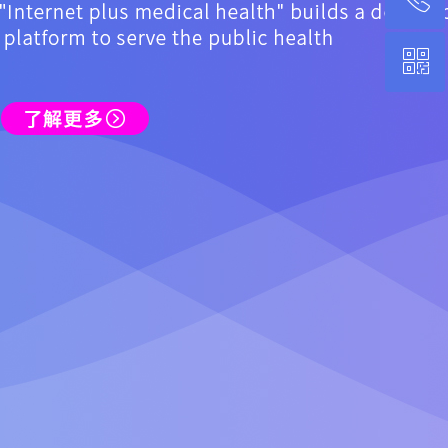
ꀥ
0592-3236666
微信二维码